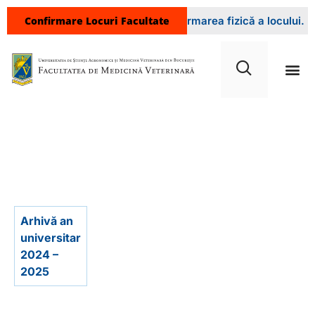
Confirmare Locuri Facultate
ptați la sediul facultății pentru confirmarea fizică a locului. 
Arhive învățământ cu
frecvență
Arhivă an
universitar
2024 –
2025