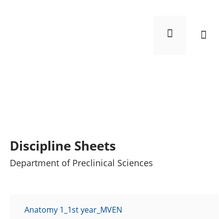
Despre no
Info
Finaliza
Fise disciplină – DSP –
2025-2026 – EN
Discipline Sheets
Department of Preclinical Sciences
Anatomy 1_1st year_MVEN