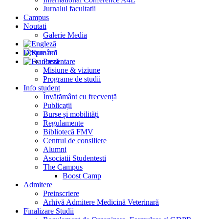
Jurnalul facultatii
Campus
Noutati
Galerie Media
Despre noi
Prezentare
Misiune & viziune
Programe de studii
Info student
Învățământ cu frecvență
Publicații
Burse și mobilități
Regulamente
Bibliotecă FMV
Centrul de consiliere
Alumni
Asociatii Studentesti
The Campus
Boost Camp
Admitere
Preinscriere
Arhivă Admitere Medicină Veterinară
Finalizare Studii