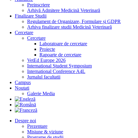
Preinscriere
Arhivă Admitere Medicină Veterinară
Finalizare Studii
Regulament de Organizare, Formulare și GDPR
Arhiva finalizare studii Medicină Veterinară
Cercetare
Cercetare
Laboratoare de cercetare
Proiecte
Rapoarte de cercetare
VetEd Europe 2026
International Student Symposium
International Conference A4L
Jurnalul facultatii
Campus
Noutati
Galerie Media
Despre noi
Prezentare
Misiune & viziune
Programe de studii