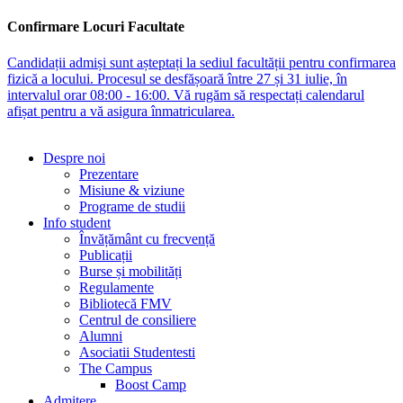
Confirmare Locuri Facultate
Candidații admiși sunt așteptați la sediul facultății pentru confirmarea
fizică a locului. Procesul se desfășoară între 27 și 31 iulie, în
intervalul orar 08:00 - 16:00. Vă rugăm să respectați calendarul
afișat pentru a vă asigura înmatricularea.
Despre noi
Prezentare
Misiune & viziune
Programe de studii
Info student
Învățământ cu frecvență
Publicații
Burse și mobilități
Regulamente
Bibliotecă FMV
Centrul de consiliere
Alumni
Asociatii Studentesti
The Campus
Boost Camp
Admitere