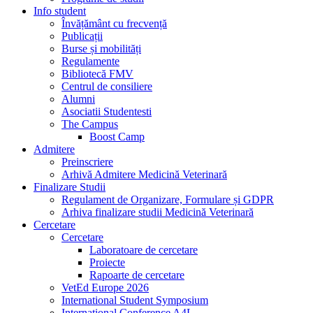
Info student
Învățământ cu frecvență
Publicații
Burse și mobilități
Regulamente
Bibliotecă FMV
Centrul de consiliere
Alumni
Asociatii Studentesti
The Campus
Boost Camp
Admitere
Preinscriere
Arhivă Admitere Medicină Veterinară
Finalizare Studii
Regulament de Organizare, Formulare și GDPR
Arhiva finalizare studii Medicină Veterinară
Cercetare
Cercetare
Laboratoare de cercetare
Proiecte
Rapoarte de cercetare
VetEd Europe 2026
International Student Symposium
International Conference A4L