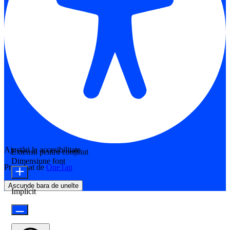
Ajustări la accesibilitate
Extensii pentru conținut
Dimensiune font
Propulsat de
OneTap
Ascunde bara de unelte
Implicit