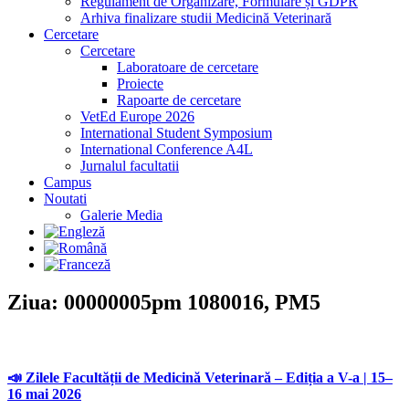
Regulament de Organizare, Formulare și GDPR
Arhiva finalizare studii Medicină Veterinară
Cercetare
Cercetare
Laboratoare de cercetare
Proiecte
Rapoarte de cercetare
VetEd Europe 2026
International Student Symposium
International Conference A4L
Jurnalul facultatii
Campus
Noutati
Galerie Media
Ziua: 00000005pm 1080016, PM5
📣 Zilele Facultății de Medicină Veterinară – Ediția a V-a | 15–
16 mai 2026