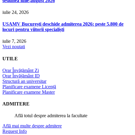
sesiunea iulie-august 2026
iulie 24, 2026
USAMV București deschide admiterea 2026: peste 5.800 de
locuri pentru viitorii specialiști
iulie 7, 2026
Vezi noutati
UTILE
Orar Învățământ Zi
Orar Învățământ ID
Structură an universitar
Planificare examene Licență
Planificare examene Master
ADMITERE
Află totul despre admiterea la facultate
Află mai multe despre admitere
Request Info