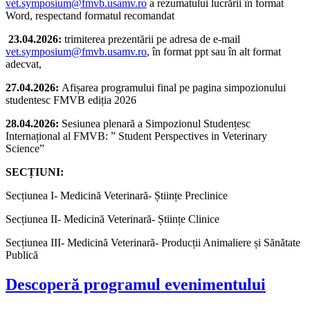
vet.symposium@fmvb.usamv.ro
a rezumatului lucrării în format
Word, respectand formatul recomandat
23.04.2026:
trimiterea prezentării pe adresa de e-mail
vet.symposium@fmvb.usamv.ro
, în format ppt sau în alt format
adecvat,
27.04.2026:
Afișarea programului final pe pagina simpozionului
studentesc FMVB ediția 2026
28.04.2026:
Sesiunea plenară a Simpozionul Studențesc
Internațional al FMVB: ” Student Perspectives in Veterinary
Science”
SECȚIUNI:
Secțiunea I- Medicină Veterinară- Științe Preclinice
Secțiunea II- Medicină Veterinară- Științe Clinice
Secțiunea III- Medicină Veterinară- Producții Animaliere și Sănătate
Publică
Descoperă programul evenimentului