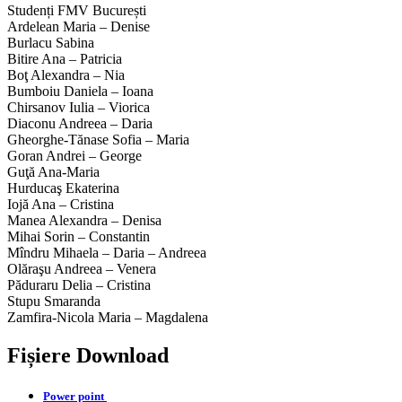
Studenți FMV București
Ardelean Maria – Denise
Burlacu Sabina
Bitire Ana – Patricia
Boţ Alexandra – Nia
Bumboiu Daniela – Ioana
Chirsanov Iulia – Viorica
Diaconu Andreea – Daria
Gheorghe-Tănase Sofia – Maria
Goran Andrei – George
Guţă Ana-Maria
Hurducaş Ekaterina
Iojă Ana – Cristina
Manea Alexandra – Denisa
Mihai Sorin – Constantin
Mîndru Mihaela – Daria – Andreea
Olăraşu Andreea – Venera
Păduraru Delia – Cristina
Stupu Smaranda
Zamfira-Nicola Maria – Magdalena
Fișiere Download
Power point