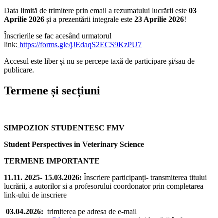
Data limită de trimitere prin email a rezumatului lucrării este
03
Aprilie 2026
și a prezentării integrale este
23 Aprilie 2026
!
Înscrierile se fac acesând urmatorul
link:
https://forms.gle/jJEdaqS2ECS9KzPU7
Accesul este liber și nu se percepe taxă de participare și/sau de
publicare.
Termene și secțiuni
SIMPOZION STUDENTESC FMV
Student Perspectives in Veterinary Science
TERMENE IMPORTANTE
11.11. 2025- 15.03.2026:
Înscriere participanți- transmiterea titului
lucrării, a autorilor si a profesorului coordonator prin completarea
link-ului de inscriere
03.04.2026:
trimiterea pe adresa de e-mail