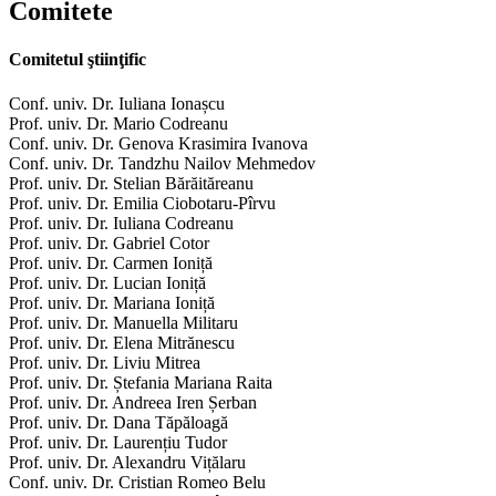
Comitete
Comitetul ştiinţific
Conf. univ. Dr. Iuliana Ionașcu
Prof. univ. Dr. Mario Codreanu
Conf. univ. Dr. Genova Krasimira Ivanova
Conf. univ. Dr. Tandzhu Nailov Mehmedov
Prof. univ. Dr. Stelian Bărăităreanu
Prof. univ. Dr. Emilia Ciobotaru-Pîrvu
Prof. univ. Dr. Iuliana Codreanu
Prof. univ. Dr. Gabriel Cotor
Prof. univ. Dr. Carmen Ioniță
Prof. univ. Dr. Lucian Ioniță
Prof. univ. Dr. Mariana Ioniță
Prof. univ. Dr. Manuella Militaru
Prof. univ. Dr. Elena Mitrănescu
Prof. univ. Dr. Liviu Mitrea
Prof. univ. Dr. Ștefania Mariana Raita
Prof. univ. Dr. Andreea Iren Șerban
Prof. univ. Dr. Dana Tăpăloagă
Prof. univ. Dr. Laurențiu Tudor
Prof. univ. Dr. Alexandru Vițălaru
Conf. univ. Dr. Cristian Romeo Belu