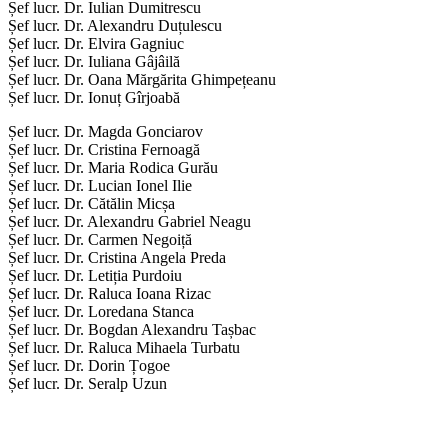
Șef lucr. Dr. Iulian Dumitrescu
Șef lucr. Dr. Alexandru Duțulescu
Șef lucr. Dr. Elvira Gagniuc
Șef lucr. Dr. Iuliana Gâjâilă
Șef lucr. Dr. Oana Mărgărita Ghimpețeanu
Șef lucr. Dr. Ionuț Gîrjoabă
Șef lucr. Dr. Magda Gonciarov
Șef lucr. Dr. Cristina Fernoagă
Șef lucr. Dr. Maria Rodica Gurău
Șef lucr. Dr. Lucian Ionel Ilie
Șef lucr. Dr. Cătălin Micșa
Șef lucr. Dr. Alexandru Gabriel Neagu
Șef lucr. Dr. Carmen Negoiță
Șef lucr. Dr. Cristina Angela Preda
Șef lucr. Dr. Letiția Purdoiu
Șef lucr. Dr. Raluca Ioana Rizac
Șef lucr. Dr. Loredana Stanca
Șef lucr. Dr. Bogdan Alexandru Tașbac
Șef lucr. Dr. Raluca Mihaela Turbatu
Șef lucr. Dr. Dorin Țogoe
Șef lucr. Dr. Seralp Uzun