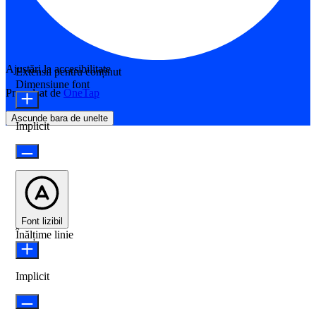
Ajustări la accesibilitate
Extensii pentru conținut
Dimensiune font
Propulsat de
OneTap
Ascunde bara de unelte
Implicit
Font lizibil
Înălțime linie
Implicit