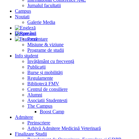
Jurnalul facultatii
Campus
Noutati
Galerie Media
Despre noi
Prezentare
Misiune & viziune
Programe de studii
Info student
Învățământ cu frecvență
Publicații
Burse și mobilități
Regulamente
Bibliotecă FMV
Centrul de consiliere
Alumni
Asociatii Studentesti
The Campus
Boost Camp
Admitere
Preinscriere
Arhivă Admitere Medicină Veterinară
Finalizare Studii