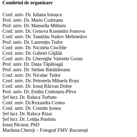
Comitetul de organizare
Conf. univ. Dr. Iuliana Ionașcu
Prof. univ. Dr. Mario Codreanu
Prof. univ. Dr. Manuella Militaru
Conf. univ. Dr. Genova Krasimira Ivanova
Conf. univ. Dr. Tandzhu Nailov Mehmedov
Prof. univ. Dr. Laurențiu Tudor
Conf. univ. Dr. Nicoleta Ciocîrlie
Conf. univ. Dr. Gabriel Gâjâilă
Conf. univ. Dr. Gheorghe Valentin Goran
Prof. univ. Dr. Dana Tăpăloagă
Prof. univ. Dr. Stelian Bărăităreanu
Conf. univ. Dr. Niculae Tudor
Conf. univ. Dr. Petronela Mihaela Roșu
Conf. univ. Dr. Ionuț Răzvan Dobre
Prof. univ. Dr. Emilia Ciobotaru-Pîrvu
Șef lucr. Dr. Raluca Turbatu
Conf. univ. Dr.Ruxandra Costea
Conf. univ. Dr. Cosmin Șonea
Șef lucr. Dr. Raluca Rizac
Șef lucr. Dr. Letiția Purdoiu
Ionuț Păcurar, PhD
Marilena Chereji – Fotograf FMV București