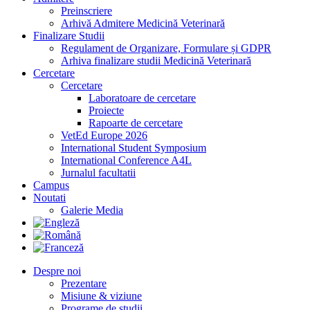
Preinscriere
Arhivă Admitere Medicină Veterinară
Finalizare Studii
Regulament de Organizare, Formulare și GDPR
Arhiva finalizare studii Medicină Veterinară
Cercetare
Cercetare
Laboratoare de cercetare
Proiecte
Rapoarte de cercetare
VetEd Europe 2026
International Student Symposium
International Conference A4L
Jurnalul facultatii
Campus
Noutati
Galerie Media
Despre noi
Prezentare
Misiune & viziune
Programe de studii