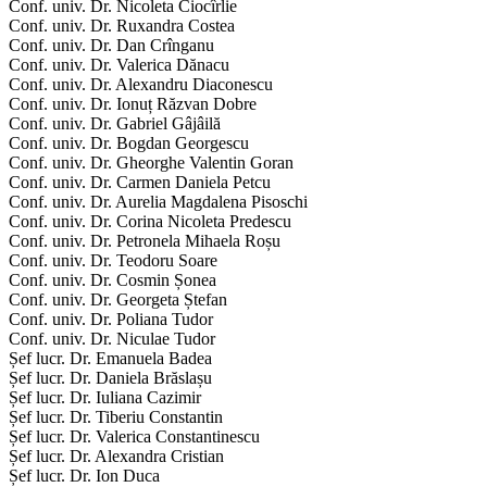
Conf. univ. Dr. Nicoleta Ciocîrlie
Conf. univ. Dr. Ruxandra Costea
Conf. univ. Dr. Dan Crînganu
Conf. univ. Dr. Valerica Dănacu
Conf. univ. Dr. Alexandru Diaconescu
Conf. univ. Dr. Ionuț Răzvan Dobre
Conf. univ. Dr. Gabriel Gâjâilă
Conf. univ. Dr. Bogdan Georgescu
Conf. univ. Dr. Gheorghe Valentin Goran
Conf. univ. Dr. Carmen Daniela Petcu
Conf. univ. Dr. Aurelia Magdalena Pisoschi
Conf. univ. Dr. Corina Nicoleta Predescu
Conf. univ. Dr. Petronela Mihaela Roșu
Conf. univ. Dr. Teodoru Soare
Conf. univ. Dr. Cosmin Șonea
Conf. univ. Dr. Georgeta Ștefan
Conf. univ. Dr. Poliana Tudor
Conf. univ. Dr. Niculae Tudor
Șef lucr. Dr. Emanuela Badea
Șef lucr. Dr. Daniela Brăslașu
Șef lucr. Dr. Iuliana Cazimir
Șef lucr. Dr. Tiberiu Constantin
Șef lucr. Dr. Valerica Constantinescu
Șef lucr. Dr. Alexandra Cristian
Șef lucr. Dr. Ion Duca