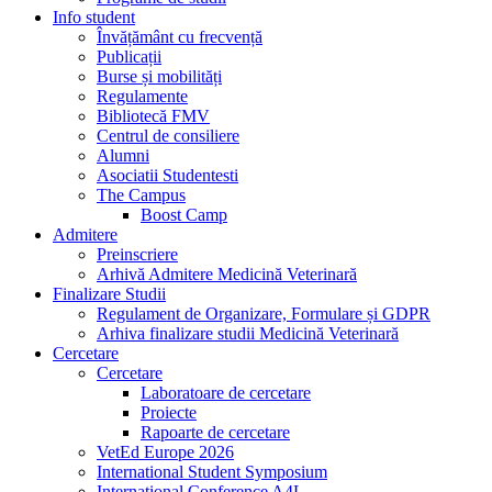
Info student
Învățământ cu frecvență
Publicații
Burse și mobilități
Regulamente
Bibliotecă FMV
Centrul de consiliere
Alumni
Asociatii Studentesti
The Campus
Boost Camp
Admitere
Preinscriere
Arhivă Admitere Medicină Veterinară
Finalizare Studii
Regulament de Organizare, Formulare și GDPR
Arhiva finalizare studii Medicină Veterinară
Cercetare
Cercetare
Laboratoare de cercetare
Proiecte
Rapoarte de cercetare
VetEd Europe 2026
International Student Symposium
International Conference A4L