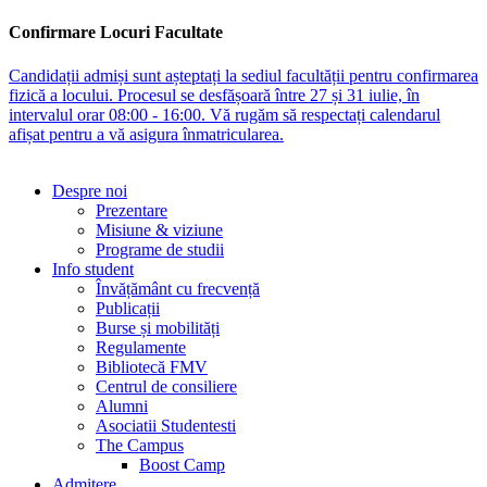
Confirmare Locuri Facultate
Candidații admiși sunt așteptați la sediul facultății pentru confirmarea
fizică a locului. Procesul se desfășoară între 27 și 31 iulie, în
intervalul orar 08:00 - 16:00. Vă rugăm să respectați calendarul
afișat pentru a vă asigura înmatricularea.
Despre noi
Prezentare
Misiune & viziune
Programe de studii
Info student
Învățământ cu frecvență
Publicații
Burse și mobilități
Regulamente
Bibliotecă FMV
Centrul de consiliere
Alumni
Asociatii Studentesti
The Campus
Boost Camp
Admitere