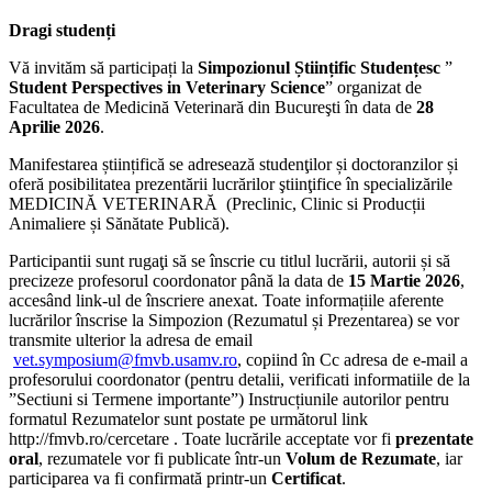
Dragi studenți
Vă invităm să participați la
Simpozionul Științific Studențesc
”
Student Perspectives in Veterinary Science
” organizat de
Facultatea de Medicină Veterinară din Bucureşti în data de
28
Aprilie 2026
.
Manifestarea științifică se adresează studenţilor și doctoranzilor și
oferă posibilitatea prezentării lucrărilor ştiinţifice în specializările
MEDICINĂ VETERINARĂ (Preclinic, Clinic si Producții
Animaliere și Sănătate Publică).
Participantii sunt rugaţi să se înscrie cu titlul lucrării, autorii și să
precizeze profesorul coordonator până la data de
15 Martie 2026
,
accesând link-ul de înscriere anexat. Toate informațiile aferente
lucrărilor înscrise la Simpozion (Rezumatul și Prezentarea) se vor
transmite ulterior la adresa de email
vet.symposium@fmvb.usamv.ro
, copiind în Cc adresa de e-mail a
profesorului coordonator (pentru detalii, verificati informatiile de la
”Sectiuni si Termene importante”) Instrucțiunile autorilor pentru
formatul Rezumatelor sunt postate pe următorul link
http://fmvb.ro/cercetare . Toate lucrările acceptate vor fi
prezentate
oral
, rezumatele vor fi publicate într-un
Volum de Rezumate
, iar
participarea va fi confirmată printr-un
Certificat
.