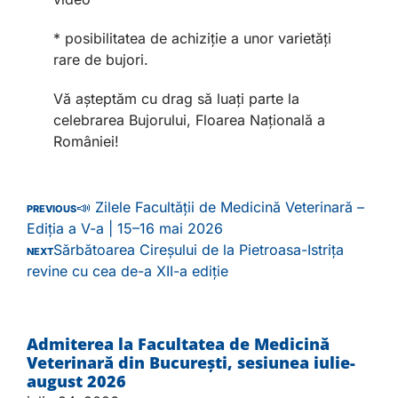
* posibilitatea de achiziție a unor varietăți
rare de bujori.
Vă așteptăm cu drag să luați parte la
celebrarea Bujorului, Floarea Națională a
României!
📣 Zilele Facultății de Medicină Veterinară –
PREVIOUS
Ediția a V-a | 15–16 mai 2026
Sărbătoarea Cireșului de la Pietroasa-Istrița
NEXT
revine cu cea de-a XII-a ediție
Admiterea la Facultatea de Medicină
Veterinară din București, sesiunea iulie-
august 2026