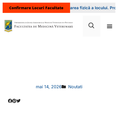
Confirmare Locuri Facultate
 la sediul facultății pentru confirmarea fizică a locului. Proce
„Bujorul – Floarea
Națională a
României” – 15 mai
2026
mai 14, 2026
Noutati