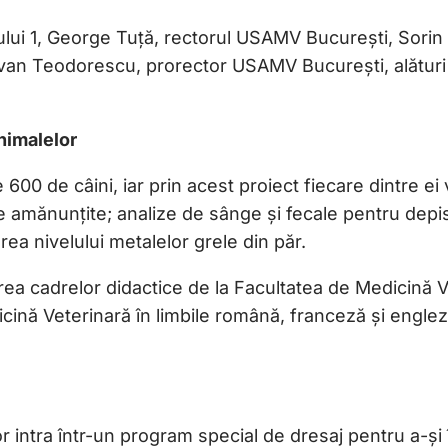
ului 1, George Tuță, rectorul USAMV București, Sorin
van Teodorescu, prorector USAMV București, alături de
animalelor
 600 de câini, iar prin acest proiect fiecare dintre e
e amănunțite; analize de sânge și fecale pentru depis
ea nivelului metalelor grele din păr.
ea cadrelor didactice de la Facultatea de Medicină V
cină Veterinară în limbile română, franceză și engleză,
r intra într-un program special de dresaj pentru a-și 