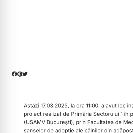
ani – un parte
Sectorului 1 ș
Veterinară – 
Astăzi 17.03.2025, la ora 11:00, a avut loc 
proiect realizat de Primăria Sectorului 1 în
(USAMV București), prin Facultatea de Medic
șanselor de adopție ale câinilor din adăpost