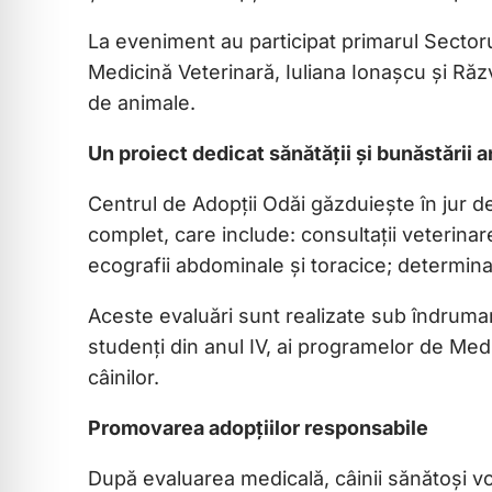
La eveniment au participat primarul Sector
Medicină Veterinară, Iuliana Ionașcu și Răz
de animale.
Un proiect dedicat sănătății și bunăstării 
Centrul de Adopții Odăi găzduiește în jur de
complet, care include: consultații veterinar
ecografii abdominale și toracice; determinar
Aceste evaluări sunt realizate sub îndrumar
studenți din anul IV, ai programelor de Medi
câinilor.
Promovarea adopțiilor responsabile
După evaluarea medicală, câinii sănătoși vo