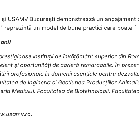
ui 1 și USAMV București demonstrează un angajament 
” reprezintă un model de bune practici care poate fi re
 ani!
estigioase instituții de învățământ superior din Româ
ent și oportunități de carieră remarcabile. În prezen
ătirii profesionale în domenii esențiale pentru dezvolt
ultatea de Ingineria și Gestiunea Producțiilor Animal
neria Mediului, Facultatea de Biotehnologii, Faculta
www.usamv.ro.