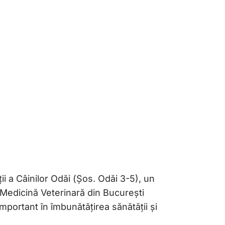
măria
Medicină
ii a Câinilor Odăi (Șos. Odăi 3-5), un
i Medicină Veterinară din București
portant în îmbunătățirea sănătății și