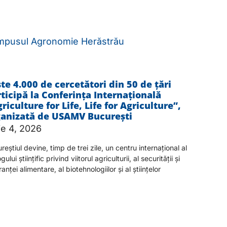
în Campusul Agronomie Herăstrău
te 4.000 de cercetători din 50 de țări
ticipă la Conferința Internațională
riculture for Life, Life for Agriculture”,
ganizată de USAMV București
ie 4, 2026
reștiul devine, timp de trei zile, un centru internațional al
gului științific privind viitorul agriculturii, al securității și
anței alimentare, al biotehnologiilor și al științelor