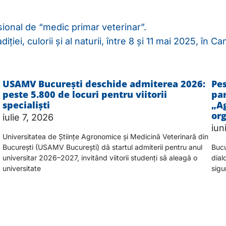
ional de “medic primar veterinar”.
adiției, culorii și al naturii, între 8 și 11 mai 2025, 
USAMV București deschide admiterea 2026:
Pes
peste 5.800 de locuri pentru viitorii
par
specialiști
„Ag
or
iulie 7, 2026
iun
Universitatea de Științe Agronomice și Medicină Veterinară din
București (USAMV București) dă startul admiterii pentru anul
Bucu
universitar 2026–2027, invitând viitorii studenți să aleagă o
dialo
universitate
sigur