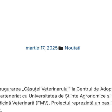
neriat între Pri
i Facultatea de 
USAMV București
martie 17, 2025
Noutati
inaugurarea „Căsuței Veterinarului” la Centrul de Adopț
 parteneriat cu Universitatea de Științe Agronomice ș
ină Veterinară (FMV). Proiectul reprezintă un pas im
.