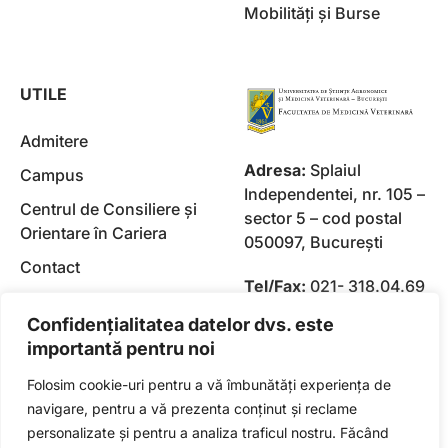
Mobilități și Burse
UTILE
Admitere
Adresa:
Splaiul
Campus
Independentei, nr. 105 –
Centrul de Consiliere și
sector 5 – cod postal
Orientare în Cariera
050097, Bucureşti
Contact
Tel/Fax:
021- 318.04.69
Vezi versiunea veche a
/ 021- 318.04.98
Confidențialitatea datelor dvs. este
siteului
importantă pentru noi
Folosim cookie-uri pentru a vă îmbunătăți experiența de
navigare, pentru a vă prezenta conținut și reclame
personalizate și pentru a analiza traficul nostru. Făcând