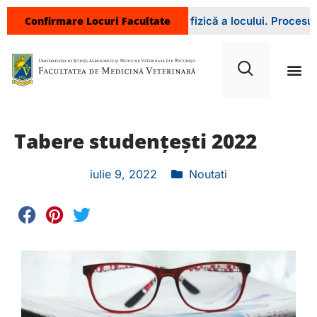
Confirmare Locuri Facultate
ul facultății pentru confirmarea fizică a locului. Procesul se d
Tabere studențești 2022
iulie 9, 2022
Noutati