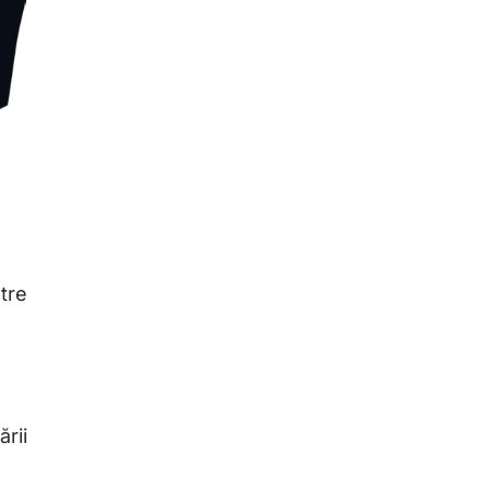
tre
ării