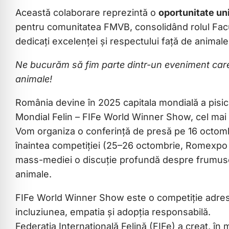
Această colaborare reprezintă o
oportunitate uni
pentru comunitatea FMVB, consolidând rolul Facult
dedicați excelenței și respectului față de animale
Ne bucurăm să fim parte dintr-un eveniment care 
animale!
România devine în 2025 capitala mondială a pisic
Mondial Felin – FIFe World Winner Show, cel mai 
Vom organiza o conferință de presă pe 16 octombrie
înaintea competiției (25–26 octombrie, Romexpo – 
mass-mediei o discuție profundă despre frumusețe
animale.
FIFe World Winner Show este o competiție adresat
incluziunea, empatia și adopția responsabilă.
Federația Internațională Felină (FIFe) a creat, în 