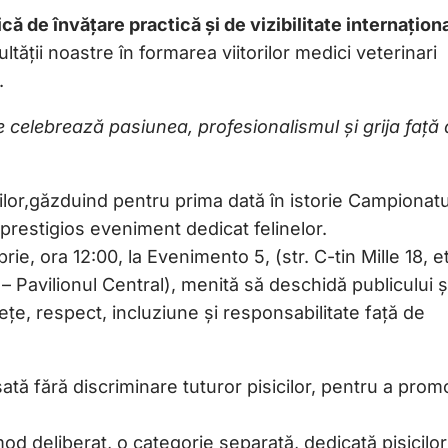
că de învățare practică și de vizibilitate internațion
ății noastre în formarea viitorilor medici veterinari
.
celebrează pasiunea, profesionalismul și grija față 
ilor,găzduind pentru prima dată în istorie Campionatu
prestigios eveniment dedicat felinelor.
, ora 12:00, la Evenimento 5, (str. C-tin Mille 18, et
Pavilionul Central), menită să deschidă publicului ș
, respect, incluziune și responsabilitate față de
ă fără discriminare tuturor pisicilor, pentru a pro
mod deliberat, o categorie separată, dedicată pisicilo