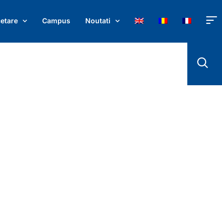
ulie, în intervalul orar 08:00 - 16:00. V
etare
Campus
Noutati