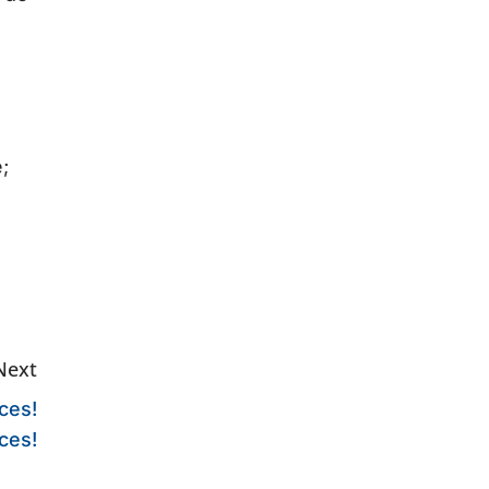
;
Next
ces!
ces!