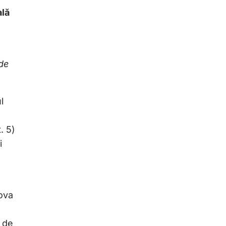
ală
de
l
. 5)
i
mova
r de