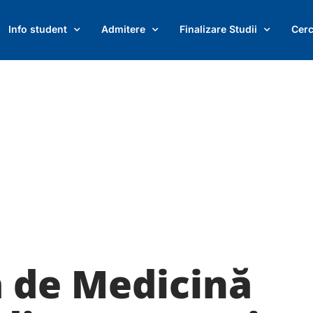
. Procesul se desfășoară între 27 și 31 i
Info student
Admitere
Finalizare Studii
Cerc
a de Medicină