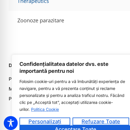
Therapeutics
Zoonoze parazitare
Confidențialitatea datelor dvs. este
DESPRE NOI
ACADEMICS
importantă pentru noi
Prezentare
Info Student
Folosim cookie-uri pentru a vă îmbunătăți experiența de
navigare, pentru a vă prezenta conținut și reclame
Misiune & viziune
Învățământ c
personalizate și pentru a analiza traficul nostru. Făcând
Programe de studii
Cercetare
clic pe „Acceptă tot”, acceptați utilizarea cookie-
Mobilități și 
urilor.
Politica Cookie
Personalizați
Refuzare Toate
Acceptare Toate