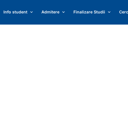
locului. Procesul se desfășoară între 27 
Info student
Admitere
Finalizare Studii
Cerc